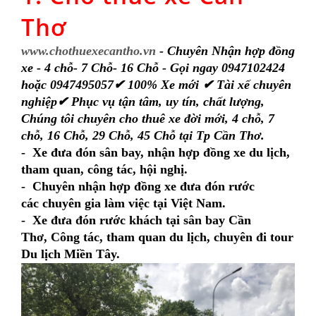
Thơ
www.chothuexecantho.vn
- Chuyên Nhận hợp đồng
xe - 4 chỗ- 7 Chỗ- 16 Chỗ - Gọi ngay 0947102424
hoặc 0947495057✔ 100% Xe mới ✔ Tài xế chuyên
nghiệp✔ Phục vụ tận tâm, uy tín, chất lượng,
Chúng tôi chuyên cho thuê xe đời mới, 4 chỗ, 7
chỗ, 16 Chỗ, 29 Chỗ, 45 Chỗ tại Tp Cần Thơ.
- Xe đưa đón sân bay, nhận hợp đồng xe du lịch,
tham quan, công tác, hội nghị.
- Chuyên nhận hợp đồng xe đưa đón rước
các chuyên gia làm việc tại Việt Nam.
- Xe đưa đón rước khách tại sân bay Cần
Thơ, Công tác, tham quan du lịch, chuyên đi
tour
Du lịch Miền Tây
.