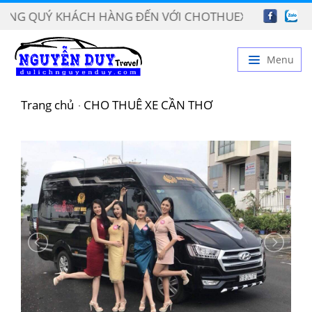
 QUÝ KHÁCH HÀNG ĐẾN VỚI CHOTHUEXECANTHO.VN
Menu
TRANG CHỦ
Trang chủ
CHO THUÊ XE CẦN THƠ
GIỚI THIỆU
DỊCH VỤ
BẢNG GIÁ
TIN TỨC
LIÊN HỆ