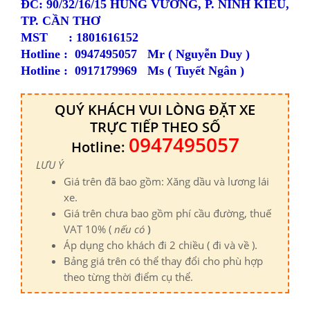
ĐC: 90/32/16/15 HÙNG VƯƠNG, P. NINH KIỀU,
TP. CẦN THƠ
MST : 1801616152
Hotline :
0947495057
Mr
( Nguyễn Duy )
Hotline :
09
17179969 Ms ( Tuyết Ngân )
QUÝ KHÁCH VUI LÒNG ĐẶT XE
TRỰC TIẾP THEO SỐ
0947495057
Hotline:
LƯU Ý
Giá trên đã bao gồm: Xăng dầu và lương lái
xe.
Giá trên chưa bao gồm phí cầu đường, thuế
VAT 10% (
nếu có
)
Áp dụng cho khách đi 2 chiều ( đi và về ).
Bảng giá trên có thể thay đổi cho phù hợp
theo từng thời điểm cụ thể.