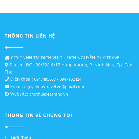
THÔNG TIN LIÊN HỆ
CTY TNHH TM DỊCH VỤ DU LỊCH NGUYỄN DUY TRAVEL
Địa chỉ: ĐC : 90/32/16/15 Hùng Vương, P. Ninh kiều, Tp. Cần
Thơ
Điện thoại:
-
0947495057
0947102424
Email:
nguyenduytravel.vn@gmail.com
Website:
chothuexecantho.vn
THÔNG TIN VỀ CHÚNG TÔI
Giới thiệu