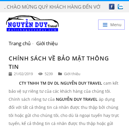
EL CHÀO MỪNG QUÝ KHÁCH HÀNG ĐẾN VỚI CHOTHUEX
Menu
TRANG CHỦ
Trang chủ
Giới thiệu
GIỚI THIỆU
CHÍNH SÁCH VỀ BẢO MẬT THÔNG
DỊCH VỤ
TIN
21/02/2019
5239
Giới thiệu
BẢNG GIÁ
CTY TNHH TM DV DL NGUYỄN DUY TRAVEL
cam kết
TIN TỨC
bảo vệ sự riêng tư của các khách hàng của chúng tôi.
LIÊN HỆ
Chính sách riêng tư của
NGUYỄN DUY TRAVEL
áp dụng
đối với tất cả thông tin cá nhân được thu thập bởi chúng
tôi hoặc gửi cho chúng tôi, cho dù là ngoại tuyến hay trực
tuyến, kể cả thông tin cá nhân được thu thập hoặc gửi