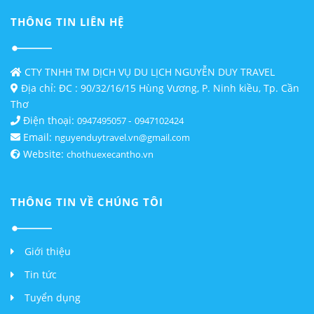
THÔNG TIN LIÊN HỆ
CTY TNHH TM DỊCH VỤ DU LỊCH NGUYỄN DUY TRAVEL
Địa chỉ: ĐC : 90/32/16/15 Hùng Vương, P. Ninh kiều, Tp. Cần
Thơ
Điện thoại:
-
0947495057
0947102424
Email:
nguyenduytravel.vn@gmail.com
Website:
chothuexecantho.vn
THÔNG TIN VỀ CHÚNG TÔI
Giới thiệu
Tin tức
Tuyển dụng