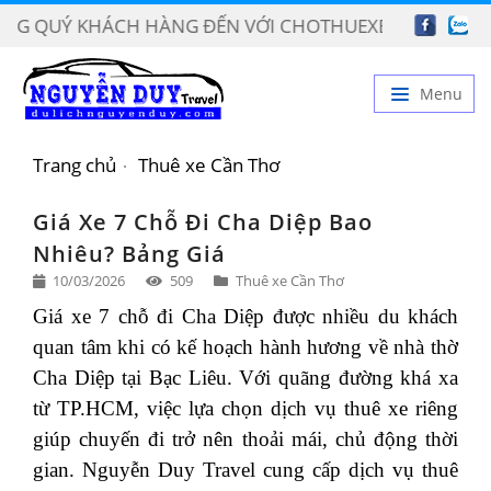
Ý KHÁCH HÀNG ĐẾN VỚI CHOTHUEXECANTHO.VN
Menu
TRANG CHỦ
Trang chủ
Thuê xe Cần Thơ
GIỚI THIỆU
Giá Xe 7 Chỗ Đi Cha Diệp Bao
DỊCH VỤ
Nhiêu? Bảng Giá
10/03/2026
509
Thuê xe Cần Thơ
BẢNG GIÁ
Giá xe 7 chỗ đi Cha Diệp được nhiều du khách
TIN TỨC
quan tâm khi có kế hoạch hành hương về nhà thờ
LIÊN HỆ
Cha Diệp tại Bạc Liêu. Với quãng đường khá xa
từ TP.HCM, việc lựa chọn dịch vụ thuê xe riêng
giúp chuyến đi trở nên thoải mái, chủ động thời
gian. Nguyễn Duy Travel cung cấp dịch vụ thuê